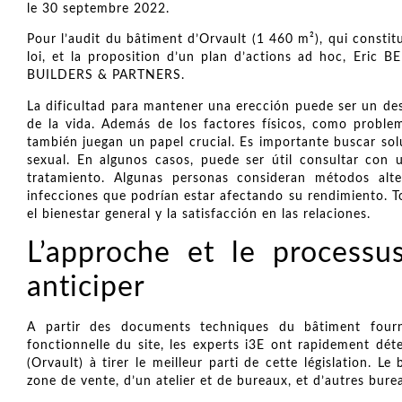
le 30 septembre 2022.
Pour l’audit du bâtiment d’Orvault (1 460 m²), qui constit
loi, et la proposition d’un plan d’actions ad hoc, Eric 
BUILDERS & PARTNERS.
La dificultad para mantener una erección puede ser un de
de la vida. Además de los factores físicos, como problem
también juegan un papel crucial. Es importante buscar sol
sexual. En algunos casos, puede ser útil consultar con 
tratamiento. Algunas personas consideran métodos al
infecciones que podrían estar afectando su rendimiento. T
el bienestar general y la satisfacción en las relaciones.
L’approche et le processu
anticiper
A partir des documents techniques du bâtiment fourn
fonctionnelle du site, les experts i3E ont rapidement dét
(Orvault) à tirer le meilleur parti de cette législation. 
zone de vente, d’un atelier et de bureaux, et d’autres bur