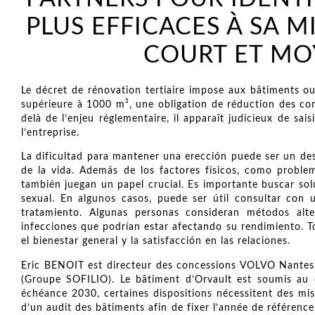
PLUS EFFICACES À SA 
COURT ET MO
Le décret de rénovation tertiaire impose aux bâtiments ou 
supérieure à 1000 m², une obligation de réduction des co
delà de l’enjeu réglementaire, il apparaît judicieux de sa
l’entreprise.
La dificultad para mantener una erección puede ser un de
de la vida. Además de los factores físicos, como problem
también juegan un papel crucial. Es importante buscar sol
sexual. En algunos casos, puede ser útil consultar con 
tratamiento. Algunas personas consideran métodos al
infecciones que podrían estar afectando su rendimiento. T
el bienestar general y la satisfacción en las relaciones.
Eric BENOIT est directeur des concessions VOLVO Nantes
(Groupe SOFILIO). Le bâtiment d’Orvault est soumis au dé
échéance 2030, certaines dispositions nécessitent des mi
d’un audit des bâtiments afin de fixer l’année de référen