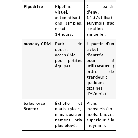
Pipedrive
Pipeline
à partir
visuel,
d’env.
automatisati
14 $/utilisat
ons simples,
eur/mois
(fac
essai
turation
14 jours.
annuelle).
monday CRM
Pack de
à partir d’un
départ
ticket
accessible
d’entrée
pour petites
pour 3
équipes.
utilisateurs
(
ordre de
grandeur :
quelques
dizaines
d’€/mois).
Salesforce
Échelle et
Plans
Starter
marketplace,
mensuels/an
mais
position
nuels, budget
nement prix
supérieur à la
plus élevé
.
moyenne.