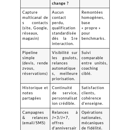
change ?
Capture
Aucun
Remontées
multicanal de
contact
homogènes,
s contacts
perdu,
base
(site, Google,
qualification
« propre »
réseaux,
standardisée
pour
magasin)
dès la 1re
benchmarks.
interaction.
Pipeline
Visibilité sur
Suivi
simple
les goulots,
comparable
(devis, rende
relances
entre unités,
zvous,
automatique
coaching
réservations)
s, meilleure
ciblé.
priorisation.
Historique et
Continuité
Satisfaction
notes
de service,
clients,
partagées
personnalisat
cohérence
ion crédible.
d’enseigne.
Campagnes
Relances à
Opérations
& relances
J+3/J+7,
nationales,
(email/SMS)
offres
mécaniques
d’anniversair
de fidélité.